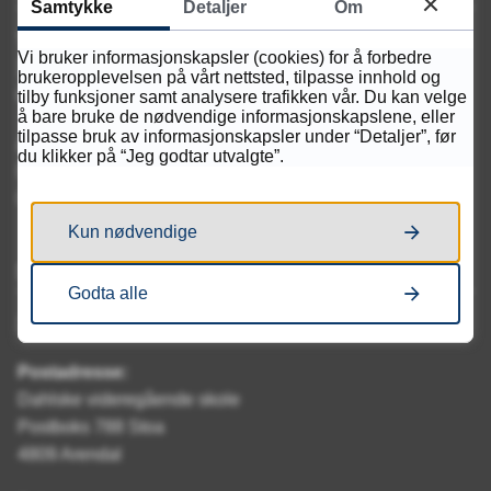
Samtykke
Detaljer
Om
Telefon
Vi bruker informasjonskapsler (cookies) for å forbedre
37 40 27 00 (08:00-15:30)
brukeropplevelsen på vårt nettsted, tilpasse innhold og
kontakt@dahlske.vgs.no
tilby funksjoner samt analysere trafikken vår. Du kan velge
å bare bruke de nødvendige informasjonskapslene, eller
tilpasse bruk av informasjonskapsler under “Detaljer”, før
Åpningstider
du klikker på “Jeg godtar utvalgte”.
Mandag - Torsdag kl. 08.00 - 17.30
Fredag kl. 08.00 - 15.30
Kun nødvendige
Skriv til oss
Godta alle
Send e-post
Postadresse:
Dahlske videregående skole
Postboks 788 Stoa
4809 Arendal