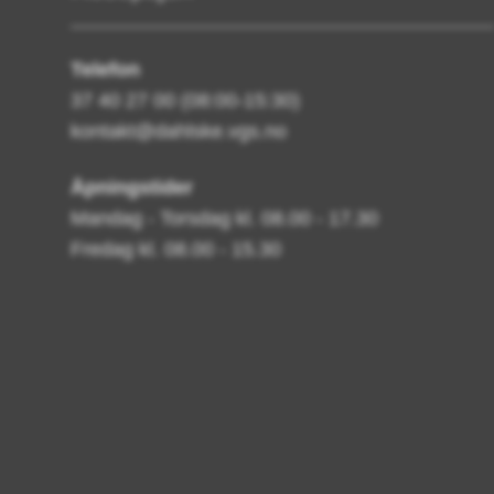
Telefon
37 40 27 00 (08:00-15:30)
kontakt@dahlske.vgs.no
Åpningstider
Mandag - Torsdag kl. 08.00 - 17.30
Fredag kl. 08.00 - 15.30