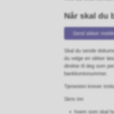
Når skal du 
Send sikker meldi
Skal du sende dokumen
du velge en sikker lø
direkte til deg som p
bankkontonummer.
Tjenesten krever innl
Skriv inn
hvem som skal ha 