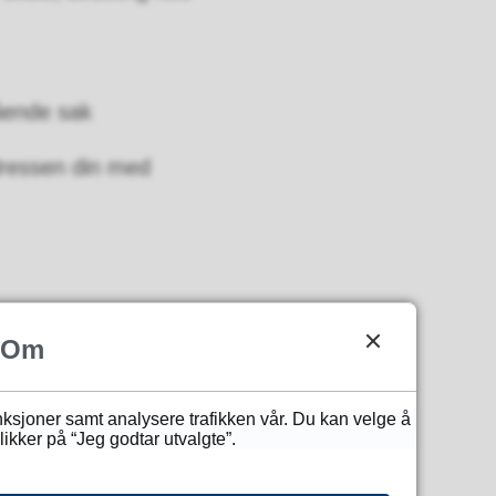
gående sak
adressen din med
 epost.
Om
unksjoner samt analysere trafikken vår. Du kan velge å
ikker på “Jeg godtar utvalgte”.
 andre tjenester med