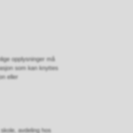
nlige opplysninger må
masjon som kan knyttes
n eller
skole, avdeling hos