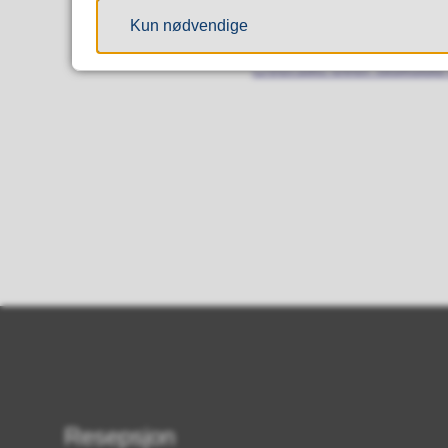
spesielle kriterier.
Kun nødvendige
Oversikt over tilskudd
Resepsjon