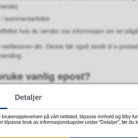
knende)
 i kommentarfeltet
elfeltet hvis du sender oss informasjon om en på
g i nettleseren din. Denne blir også sendt til e-post
sending.
bruke vanlig epost?
er uten personopplysninger kan sendes som vanlig
Detaljer
taket i Agder fylkeskommune
 brukeropplevelsen på vårt nettsted, tilpasse innhold og tilby f
tilpasse bruk av informasjonskapsler under “Detaljer”, før du kl
emaer dersom du skal søke tilskudd, stipend eller