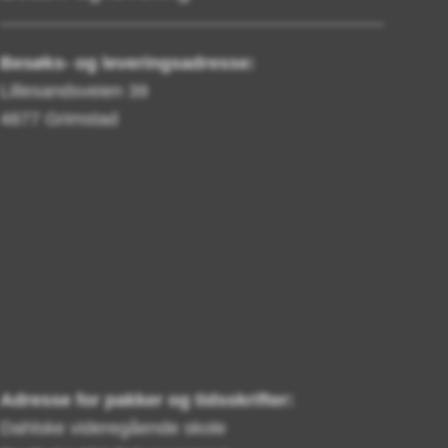
Besøks- og leveringsadresse:
Lillesandsveien 39
4877 Grimstad
Adresse for pakker og tidsskrifter:
Dahlske videregående skole