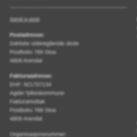
Send e-post
Postadresse:
Dahlske videregående skole
Postboks 788 Stoa
4809 Arendal
Fakturaadresse:
EHF: 921707134
Agder fylkeskommune
Fakturamottak
Postboks 788 Stoa
4809 Arendal
Organisasjonsnummer: