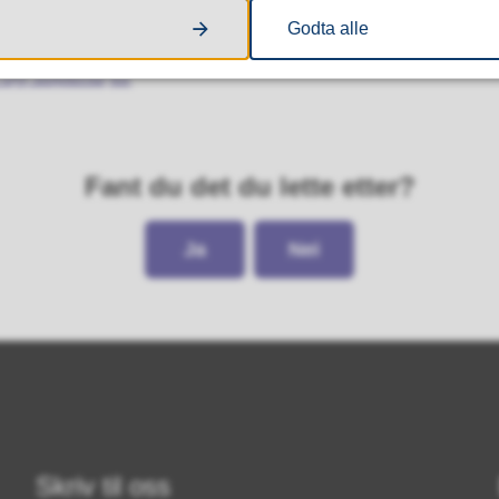
Godta alle
 og stipend
Fant du det du lette etter?
Ja
Nei
Skriv til oss