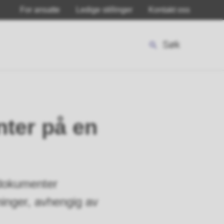
For ansatte
Ledige stillinger
Kontakt oss
Søk
ter på en
 dokumenter
ninger, avhengig av