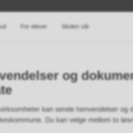
bud
For elever
Skolen vår
vendelser og dokumen
te
 virksomheter kan sende henvendelser og
 fylkeskommune. Du kan velge mellom to løs
.