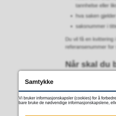
tannhelse eller li
hva saken gjelder
saksnummer i titt
Du vil få en kvitterin
referansenummer for 
Når skal du 
Generelle henvendels
Samtykke
Epost til postmot
Vi bruker informasjonskapsler (cookies) for å forbedre
bare bruke de nødvendige informasjonskapslene, eller 
Merk: Benytt egne skj