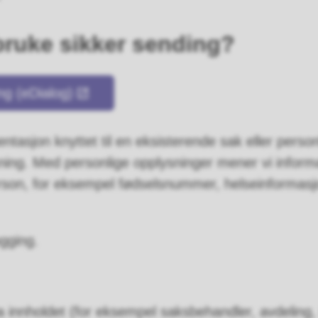
bruke sikker sending?
ng (eDialog)
tasjon knyttet til en eksisterende sak eller perso
sning. Med personlige opplysninger mener vi infor
erson, for eksempel fødselsnummer, helseinformasjo
ogging.
innholdet (for eksempel saksbehandler, avdeling, 