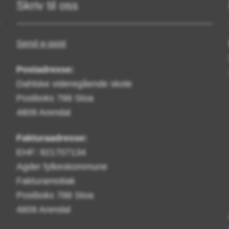
Skriv til oss
Send e-post
Postadresse:
Dahlske videregående skole
Postboks 788 Stoa
4809 Arendal
Fakturaadresse:
EHF: 921707134
Agder fylkeskommune
Fakturamottak
Postboks 788 Stoa
4809 Arendal