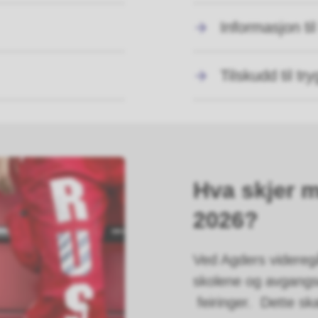
Informasjon ti
Tilskudd til t
Hva skjer m
2026?
Ved Agders videregå
skolene og avgang
feiringer. Dette ska