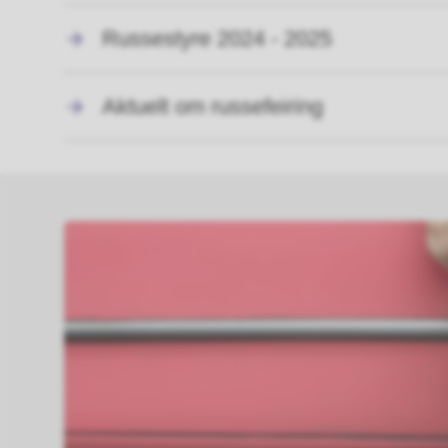
Russestyre 2024 - 2025
Aktuelt om russefeiring