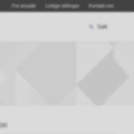
For ansatte
Ledige stillinger
Kontakt oss
Søk
26!