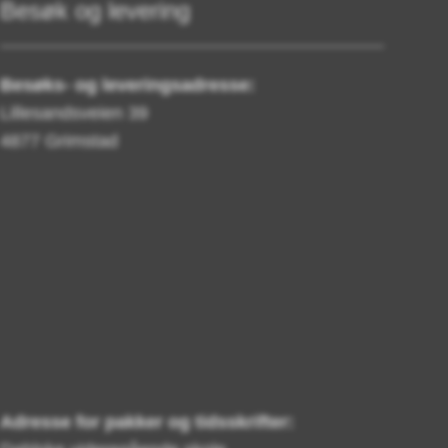
Besøk og levering
Besøks- og leveringsadresse:
Lillesandsveien 39
4877 Grimstad
Adresse for pakker og tidsskrifter: