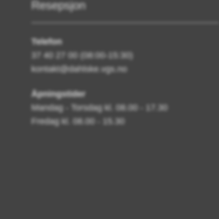
Resepsjon
Telefon
37 40 27 00 (08:00-15:30)
kontakt@dahlske.vgs.no
Åpningstider
Mandag - Torsdag kl. 08.00 - 17.30
Fredag kl. 08.00 - 15.30