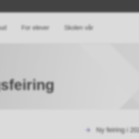
bud
For elever
Skolen vår
sfeiring
Ny feiring i 20