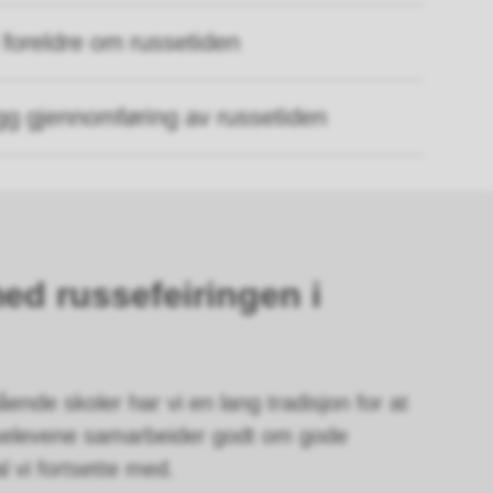
l foreldre om russetiden
rygg gjennomføring av russetiden
ed russefeiringen i
ende skoler har vi en lang tradisjon for at
selevene samarbeider godt om gode
l vi fortsette med.