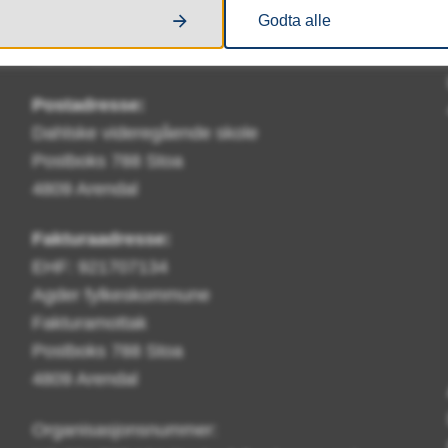
Godta alle
Send e-post
Postadresse:
Dahlske videregående skole
Postboks 788 Stoa
4809 Arendal
Fakturaadresse:
EHF: 921707134
Agder fylkeskommune
Fakturamottak
Postboks 788 Stoa
4809 Arendal
Organisasjonsnummer: