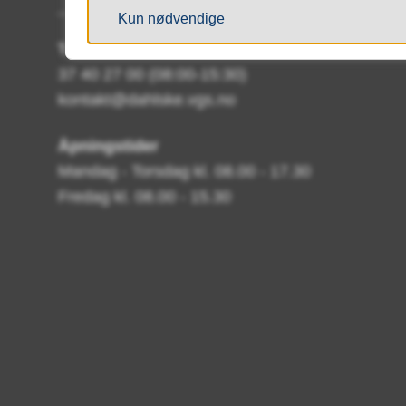
Kun nødvendige
Telefon
37 40 27 00 (08:00-15:30)
kontakt@dahlske.vgs.no
Åpningstider
Mandag - Torsdag kl. 08.00 - 17.30
Fredag kl. 08.00 - 15.30