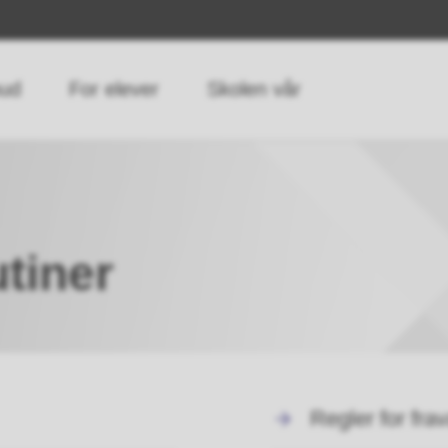
bud
For elever
Skolen vår
tiner
Regler for fra