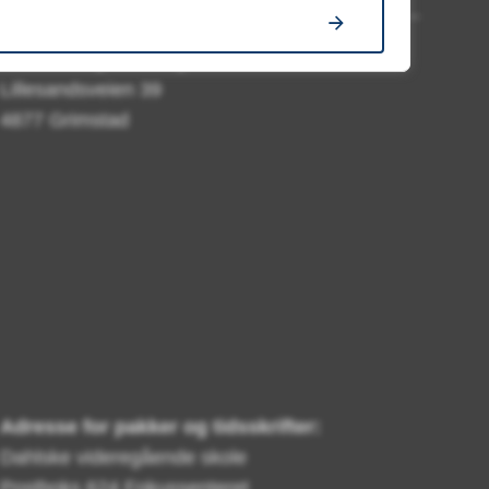
Besøks- og leveringsadresse:
Lillesandsveien 39
4877 Grimstad
Adresse for pakker og tidsskrifter:
Dahlske videregående skole
Postboks 624 Fokussenteret