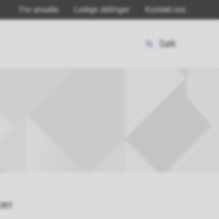
For ansatte
Ledige stillinger
Kontakt oss
Søk
vær