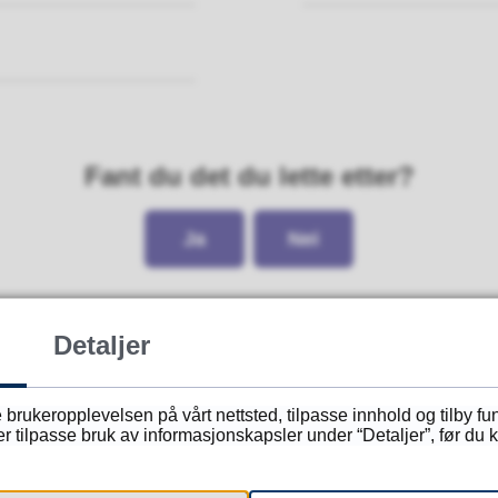
Fant du det du lette etter?
Ja
Nei
Detaljer
 brukeropplevelsen på vårt nettsted, tilpasse innhold og tilby f
tilpasse bruk av informasjonskapsler under “Detaljer”, før du kl
Skriv til oss